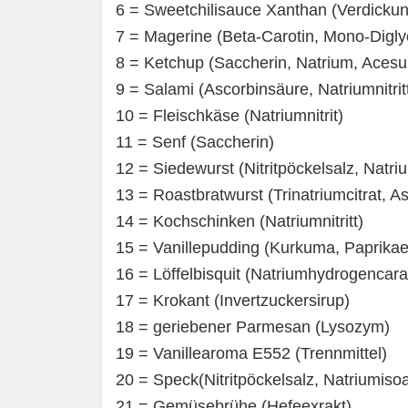
6 = Sweetchilisauce Xanthan (Verdickun
7 = Magerine (Beta-Carotin, Mono-Diglyc
8 = Ketchup (Saccherin, Natrium, Acesu
9 = Salami (Ascorbinsäure, Natriumnitrit
10 = Fleischkäse (Natriumnitrit)
11 = Senf (Saccherin)
12 = Siedewurst (Nitritpöckelsalz, Natriu
13 = Roastbratwurst (Trinatriumcitrat, A
14 = Kochschinken (Natriumnitritt)
15 = Vanillepudding (Kurkuma, Paprikae
16 = Löffelbisquit (Natriumhydrogencara
17 = Krokant (Invertzuckersirup)
18 = geriebener Parmesan (Lysozym)
19 = Vanillearoma E552 (Trennmittel)
20 = Speck(Nitritpöckelsalz, Natriumiso
21 = Gemüsebrühe (Hefeexrakt)