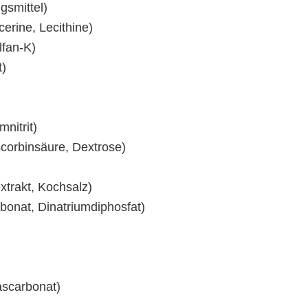
gsmittel)
erine, Lecithine)
lfan-K)
t)
mnitrit)
scorbinsäure, Dextrose)
xtrakt, Kochsalz)
bonat, Dinatriumdiphosfat)
ascarbonat)